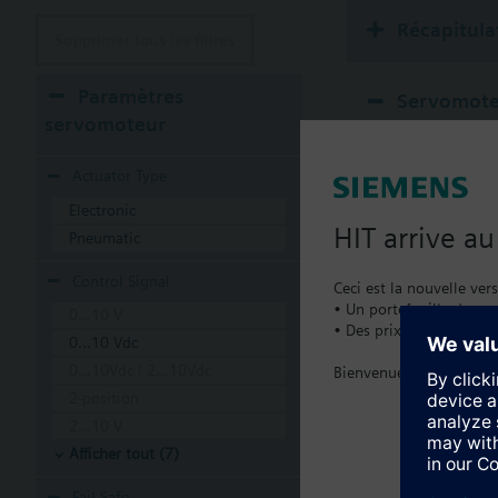
Récapitula
Supprimer tous les filtres
Paramètres
Servomote
servomoteur
Actuator Type
Electronic
HIT arrive a
Pneumatic
Control Signal
Ceci est la nouvelle ver
• Un portefeuille de pro
0...10 V
• Des prix catalogue lo
0...10 Vdc
0...10Vdc / 2...10Vdc
Bienvenue à la maison :
2-position
2...10 V
Afficher tout (7)
Fail Safe