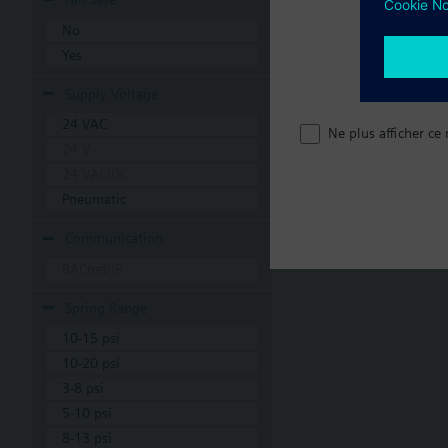
No
Yes
Supply Voltage
24 VAC
Ne plus afficher ce
24 V
24 VAC/DC
Pneumatic
Communication
BACnet/IP
Spring Range
10-15 psi
10-20 psi
3-8 psi
5-10 psi
8-13 psi