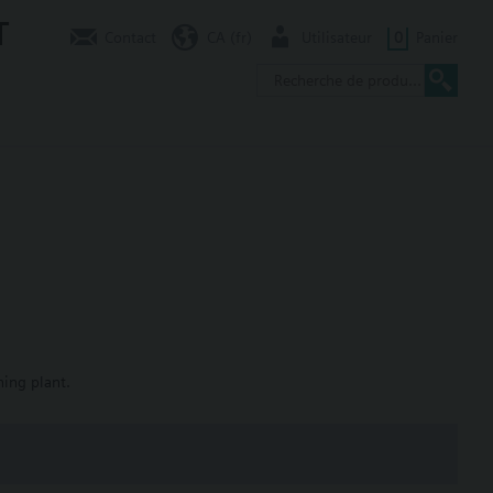
T
Contact
CA (fr)
Utilisateur
0
Panier
ning plant.