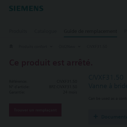
Produits
Catalogue
Guide de remplacement
P
Produits confort
Old2New
C/VXF31.50
Ce produit est arrêté.
C/VXF31.50
Référence:
C/VXF31.50
Vanne à brid
N° d'article:
BPZ:C/VXF31.50
Garantie:
24 mois
Can be used as a contr
Trouver un remplaçant
Documenta