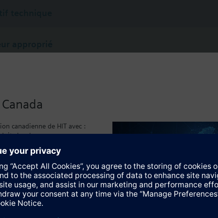
tif technique
ur approprié
u Canada
sion canadienne de HIT avec :
duits local
caux
)