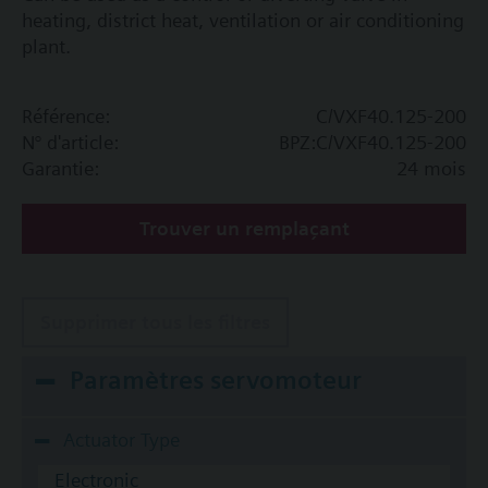
heating, district heat, ventilation or air conditioning
plant.
Référence:
C/VXF40.125-200
N° d'article:
BPZ:C/VXF40.125-200
Garantie:
24 mois
Trouver un remplaçant
Supprimer tous les filtres
Paramètres servomoteur
Actuator Type
Electronic