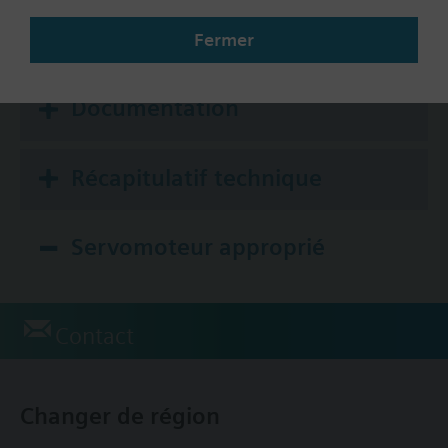
Yes
Fermer
Documentation
Récapitulatif technique
Servomoteur approprié
Contact
Changer de région