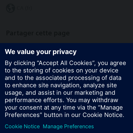
CA (fr)
Partager cette page
© Siemens Switzerland Ltd. Building Technologies
Group - 2016
Le portefeuille des produits peut varier en