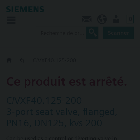
0
Contact
CA (fr)
Utilisateur
Scanner
Old2New
C/VXF40.125-200
Ce produit est arrêté.
C/VXF40.125-200
3-port seat valve, flanged,
PN16, DN125, kvs 200
Can be used as a control or diverting valve in