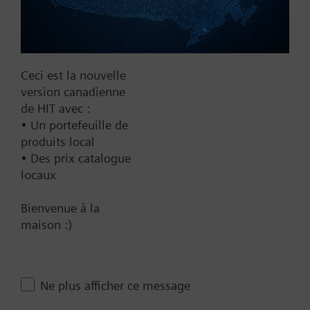
24 V
24 VAC/DC
Pneumatic
Ceci est la nouvelle
Communication
version canadienne
de HIT avec :
BACnet/IP
• Un portefeuille de
produits local
Spring Range
• Des prix catalogue
10-15 psi
locaux
10-20 psi
Bienvenue à la
3-8 psi
maison :)
5-10 psi
8-13 psi
Auxiliary Switch
Ne plus afficher ce message
No