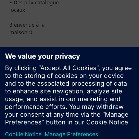
• Des prix catalogue
locaux
CA (fr)
Bienvenue à la
maison :)
Partager cette page
Ne plus afficher ce message
Fermer
© Siemens Switzerland Ltd. Building Technologies
Group - 2016
Le portefeuille des produits peut varier en