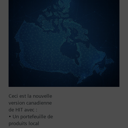
Référence:
DR100
N° d'article:
BPZ:DR100
Trouver un remplaçant
Documentation
Ceci est la nouvelle
Contact
version canadienne
de HIT avec :
• Un portefeuille de
Changer de région
produits local