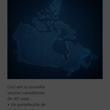
Référence:
K1f50
N° d'article:
BPZ:K1f50
Trouver un remplaçant
Documentation
Ceci est la nouvelle
Contact
version canadienne
de HIT avec :
• Un portefeuille de