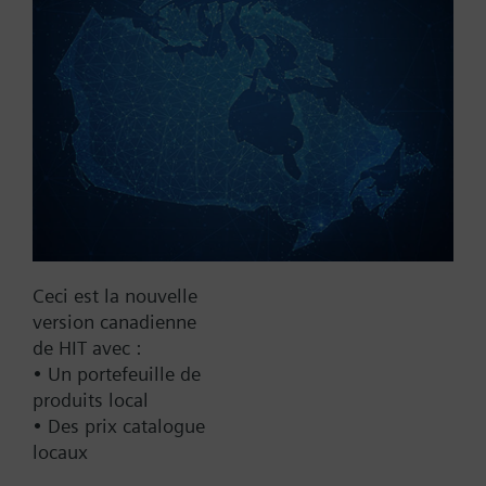
Trouver un remplaçant
Documentation
Contact
Ceci est la nouvelle
Changer de région
version canadienne
de HIT avec :
• Un portefeuille de
CA (fr)
produits local
• Des prix catalogue
locaux
Partager cette page