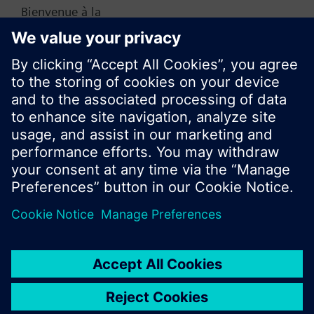
Bienvenue à la
maison :)
Ne plus afficher ce message
Fermer
© Siemens Switzerland Ltd. Building Technologies
Group - 2016
Le portefeuille des produits peut varier en
fonction du pays
| Protection des données
Conditions d'utilisation