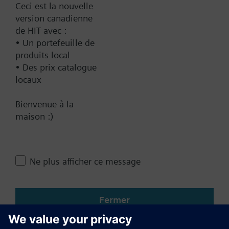
Ceci est la nouvelle
version canadienne
de HIT avec :
Récapitulatif technique
• Un portefeuille de
produits local
• Des prix catalogue
Contact
locaux
Bienvenue à la
Changer de région
maison :)
CA (fr)
Ne plus afficher ce message
Partager cette page
Fermer