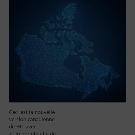
Référence:
MXE71.15U/180
N° d'article:
BPZ:MXE71.15U/180
Trouver un remplaçant
Documentation
Ceci est la nouvelle
version canadienne
Contact
de HIT avec :
• Un portefeuille de