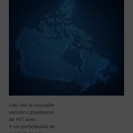
Référence:
P3V20G40
N° d'article:
BPZ:P3V20G40
Trouver un remplaçant
Documentation
Ceci est la nouvelle
Contact
version canadienne
de HIT avec :
• Un portefeuille de