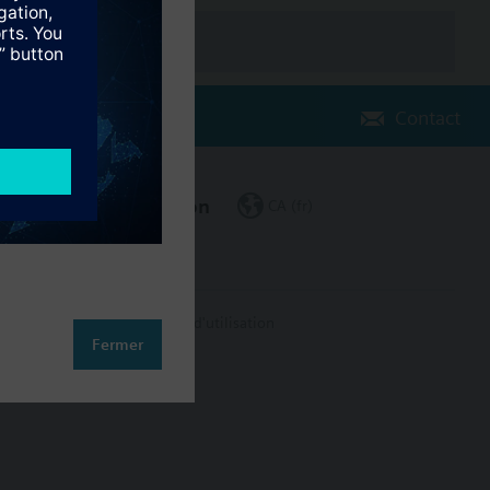
Contact
Changer de région
CA (fr)
on des données
Conditions d'utilisation
Fermer