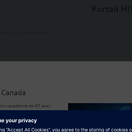
Portail HI
rojets
Informations
0
or for liquids and gases
u Canada
tion G½".
sion canadienne de HIT avec :
duits local
entaire
caux
a, including ammonia.
)