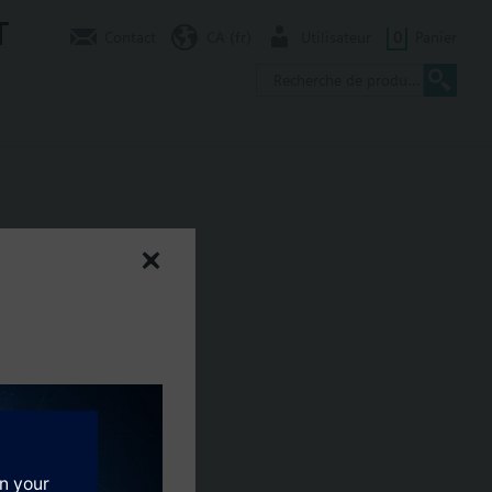
T
Contact
CA (fr)
Utilisateur
0
Panier