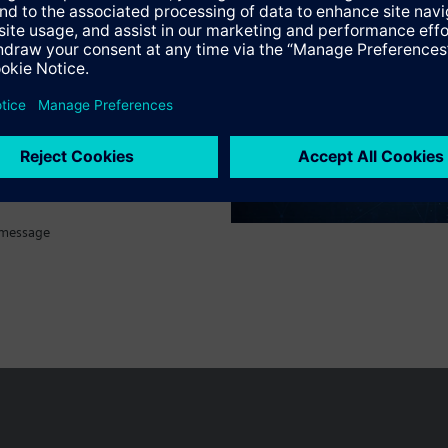
tion
 message
Le portefeuille des produits peut varier en fonction du pays
| Protecti