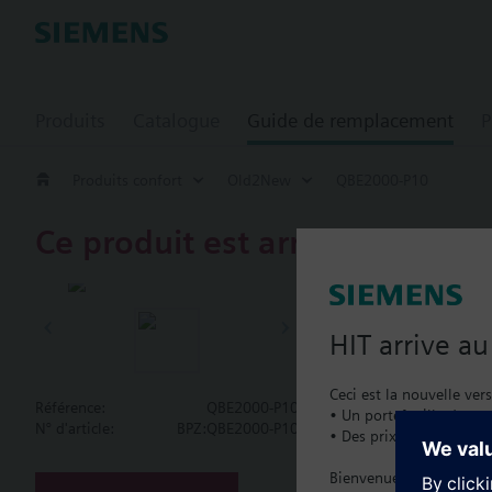
Produits
Catalogue
Guide de remplacement
P
Produits confort
Old2New
QBE2000-P10
Ce produit est arrêté.
QBE2000-P1
Pressure sens
HIT arrive a
With threaded connec
Ceci est la nouvelle ver
Référence:
QBE2000-P10
• Un portefeuille de pro
Information complém
N° d'article:
BPZ:QBE2000-P10
• Des prix catalogue lo
For use with all medi
Plus
Bienvenue à la maison :