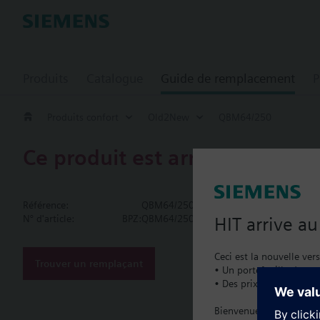
Produits
Catalogue
Guide de remplacement
P
Produits confort
Old2New
QBM64/250
Ce produit est arrêté.
QBM64/250
Référence:
QBM64/250
Differential 
N° d'article:
BPZ:QBM64/250
HIT arrive a
Technical data and acc
Ceci est la nouvelle ver
LCD for actual values 
Trouver un remplaçant
• Un portefeuille de pro
• Des prix catalogue lo
Documenta
Bienvenue à la maison :