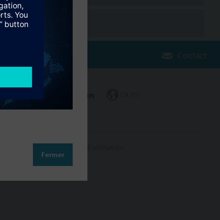
Contact
Changer de région
CA (fr)
on des données
Conditions d'utilisation
Fermer