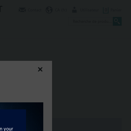
T
Contact
CA (fr)
Utilisateur
0
Panier