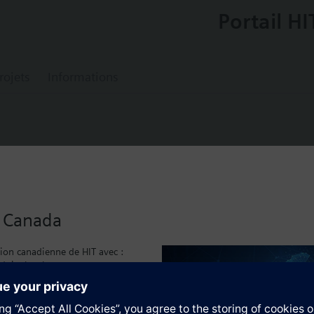
Portail HI
rojets
Informations
pressure sensor
u Canada
essories identical to those for QBM63.., plus
sion canadienne de HIT avec :
(in Pa).
duits local
caux
tion
)