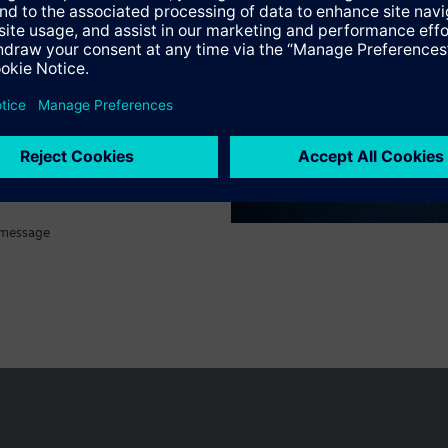
tif technique
 message
Le portefeuille des produits peut varier en fonction du pays
| Protecti