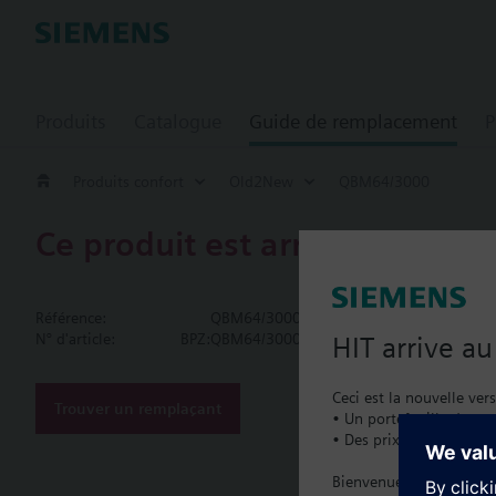
Produits
Catalogue
Guide de remplacement
P
Produits confort
Old2New
QBM64/3000
Ce produit est arrêté.
QBM64/300
Référence:
QBM64/3000
Differential 
N° d'article:
BPZ:QBM64/3000
HIT arrive a
Technical data and acc
Ceci est la nouvelle ver
LCD for actual values 
Trouver un remplaçant
• Un portefeuille de pro
• Des prix catalogue lo
Documenta
Bienvenue à la maison :