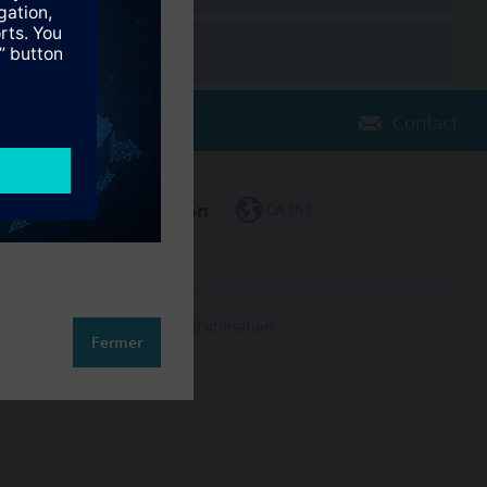
Contact
Changer de région
CA (fr)
on des données
Conditions d'utilisation
Fermer