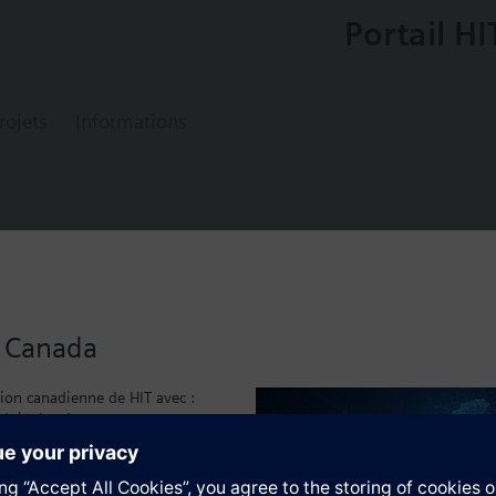
Portail HI
rojets
Informations
0
pressure sensor
u Canada
essories identical to those for QBM63.., plus
sion canadienne de HIT avec :
(in Pa).
duits local
caux
tion
)