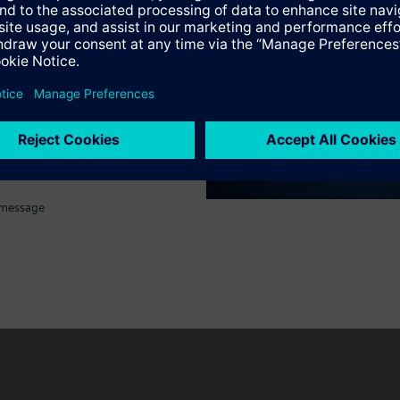
tif technique
 message
Le portefeuille des produits peut varier en fonction du pays
| Protecti