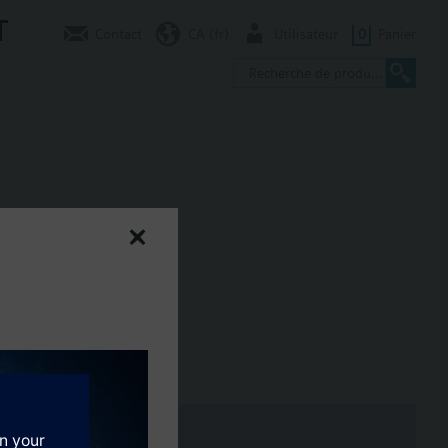
T
Contact
CA (fr)
Utilisateur
0
Panier