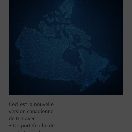
Référence:
RAK112.1100
N° d'article:
BPZ:RAK112.1100
Trouver un remplaçant
Documentation
Ceci est la nouvelle
Contact
version canadienne
de HIT avec :
• Un portefeuille de