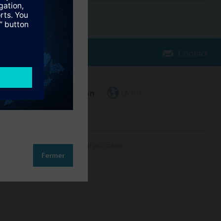
Contact
Changer de région
CA (fr)
on des données
Conditions d'utilisation
Fermer