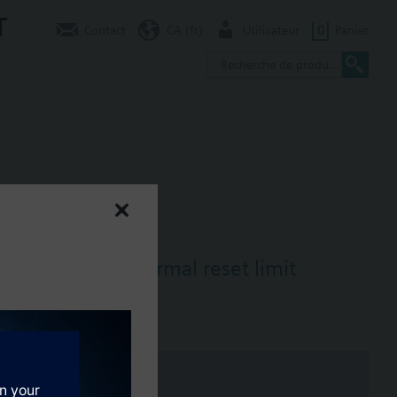
T
Contact
CA (fr)
Utilisateur
0
Panier
mostat (TR), thermal reset limit