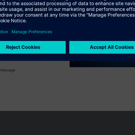
 message
Le portefeuille des produits peut varier en fonction du pays
| Protecti