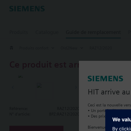
Produits
Catalogue
Guide de remplacement
P
Produits confort
Old2New
RAZ12/2020
Ce produit est arrêté.
RAZ12/2020
Double therm
HIT arrive a
thermostat (
Ceci est la nouvelle ver
Référence:
RAZ12/2020
• Un portefeuille de pro
N° d'article:
BPZ:RAZ12/2020
• Des prix catalogue lo
Documenta
Bienvenue à la maison :