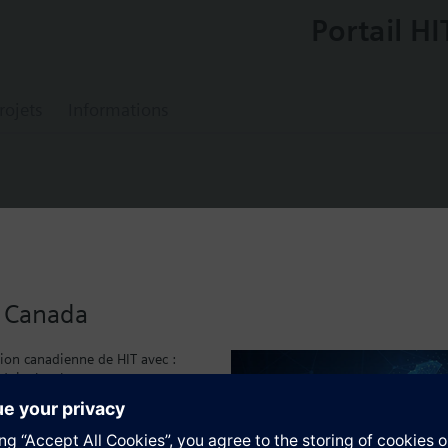
Portail HI
rojets
Informations
ostat without safety function (control ther
u Canada
TW) )
sion canadienne de HIT avec :
duits local
caux
tion
)