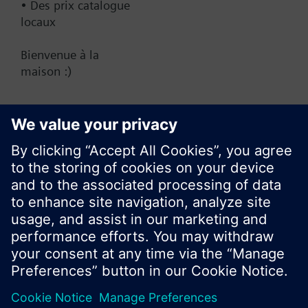
• Des prix catalogue
locaux
CA (fr)
Bienvenue à la
maison :)
Partager cette page
Ne plus afficher ce message
Fermer
© Siemens Switzerland Ltd. Building Technologies
Group - 2016
Le portefeuille des produits peut varier en