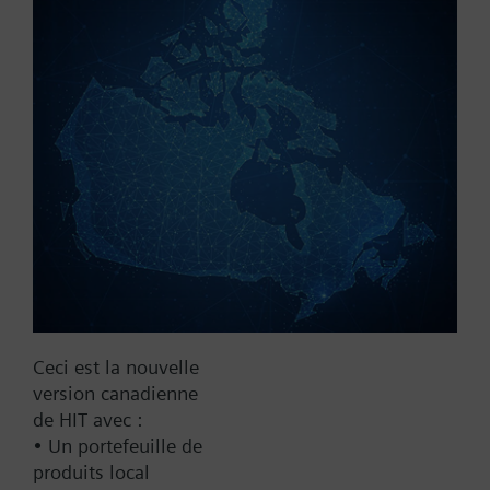
Référence:
RCT21.30
N° d'article:
BPZ:RCT21.30
Trouver un remplaçant
Documentation
Ceci est la nouvelle
Contact
version canadienne
de HIT avec :
• Un portefeuille de
Changer de région
produits local