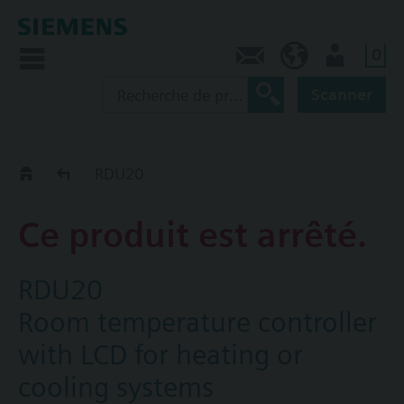
0
Contact
CA (fr)
Utilisateur
Scanner
Old2New
RDU20
Ce produit est arrêté.
RDU20
Room temperature controller
with LCD for heating or
cooling systems