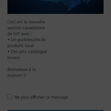
Documentation
Récapitulatif technique
Ceci est la nouvelle
version canadienne
de HIT avec :
Accessoire unique
• Un portefeuille de
produits local
• Des prix catalogue
Produits compatibles
locaux
Bienvenue à la
Contact
maison :)
Changer de région
Ne plus afficher ce message
CA (fr)