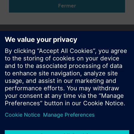
Fermer
Partager cette page
© Siemens Switzerland Ltd. Building Technologies
Group - 2016
Le portefeuille des produits peut varier en
fonction du pays