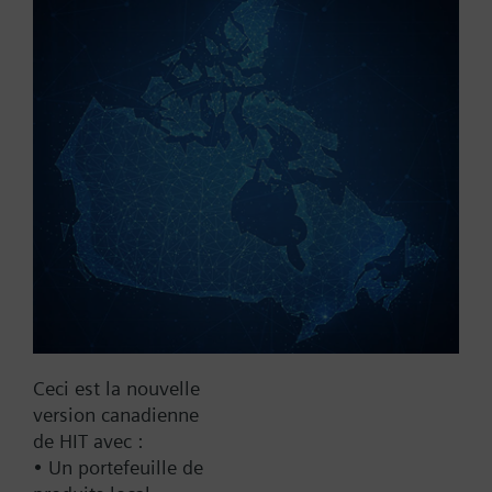
Référence:
RVL55+AZY55.32
N° d'article:
BPZ:RVL55+AZY55.32
Trouver un remplaçant
Documentation
Ceci est la nouvelle
Contact
version canadienne
de HIT avec :
• Un portefeuille de