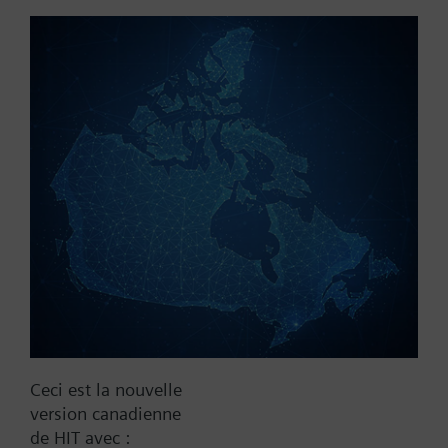
control
Référence:
RWF61.110
N° d'article:
BPZ:RWF61.110
Trouver un remplaçant
Documentation
Ceci est la nouvelle
version canadienne
de HIT avec :