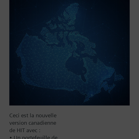
Référence:
SQS31L30
N° d'article:
BPZ:SQS31L30
Trouver un remplaçant
Documentation
Ceci est la nouvelle
version canadienne
Contact
de HIT avec :
• Un portefeuille de