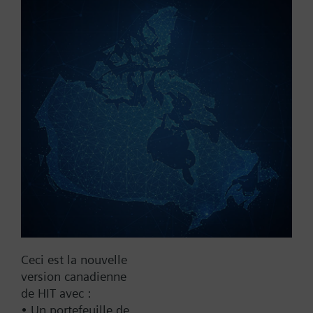
Référence:
SQS81/2250
N° d'article:
BPZ:SQS81/2250
Trouver un remplaçant
Documentation
Ceci est la nouvelle
version canadienne
Contact
de HIT avec :
• Un portefeuille de