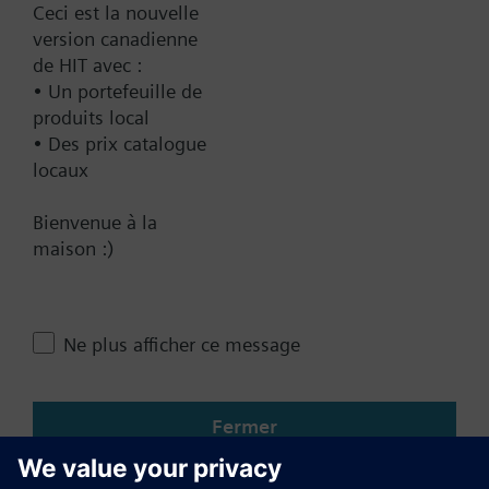
Ceci est la nouvelle
version canadienne
de HIT avec :
Récapitulatif technique
• Un portefeuille de
produits local
• Des prix catalogue
Contact
locaux
Bienvenue à la
Changer de région
maison :)
CA (fr)
Ne plus afficher ce message
Partager cette page
Fermer