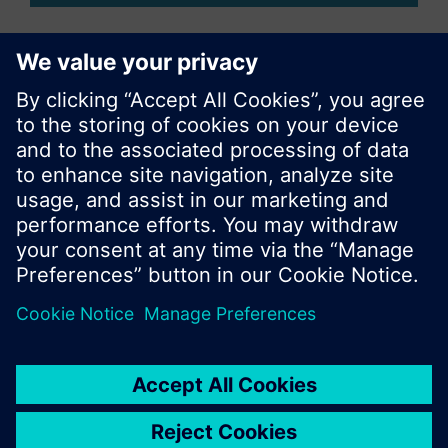
© Siemens Switzerland Ltd. Building Technologies
Group - 2016
Le portefeuille des produits peut varier en
fonction du pays
| Protection des données
Conditions d'utilisation