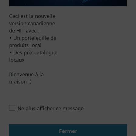
Récapitulatif technique
Ceci est la nouvelle
version canadienne
Accessoire unique
de HIT avec :
• Un portefeuille de
Accessoires multiples
produits local
• Des prix catalogue
locaux
Contact
Bienvenue à la
maison :)
Changer de région
Ne plus afficher ce message
CA (fr)
Fermer
Partager cette page