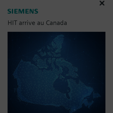
Electronic Valve Actuators, Floating or 0-10V, SR
HIT arrive au Canada
Référence:
SSD61.2/00
N° d'article:
BPZ:SSD61.2/00
Garantie:
60 mois
Trouver un remplaçant
Documentation