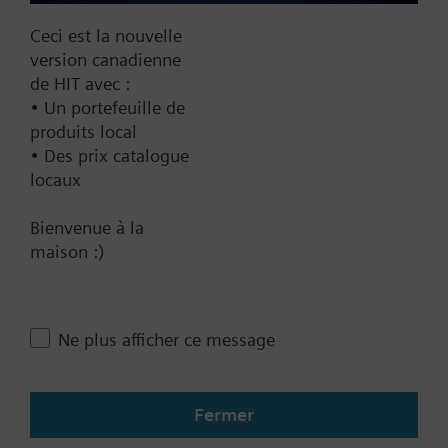
Ceci est la nouvelle
Accessoire unique
version canadienne
de HIT avec :
• Un portefeuille de
Accessoires multiples
produits local
• Des prix catalogue
locaux
Contact
Bienvenue à la
maison :)
Changer de région
CA (fr)
Ne plus afficher ce message
Partager cette page
Fermer