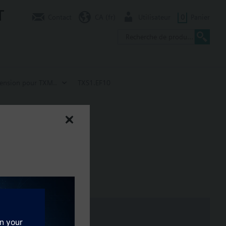
T
Contact
CA (fr)
Utilisateur
0
Panier
tension pour TXM..
TXS1.EF10