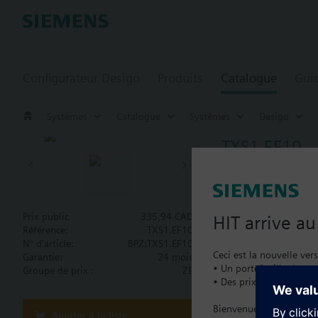
Configurateur Desigo
Produits
Catalogue
Gui
Systèmes
Catalogue
Systèmes
Desigo
TXS1.EF10
Module de c
TXS1.EF10
Transfert de 24 V DC 
Prix public
335,94 CAD
HIT arrive a
Alimentation 12 ... 2
Référence:
TXS1.EF10
Transfert du signal de
N° d'article:
BPZ:TXS1.EF10
Plus
Ceci est la nouvelle ver
Garantie:
24 mois
• Un portefeuille de pro
Groupe de prix :
ZE
• Des prix catalogue lo
Documenta
Bienvenue à la maison :
Ajouter à la liste