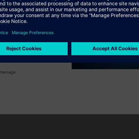
tif technique
 message
Le portefeuille des produits peut varier en fonction du pays
| Protecti