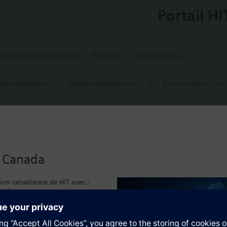
Portail HI
de de remplacement
Projets
Informations
Automatisation
Module d'extension I/O
Bus connection / ex
onnexion pour bus TX-IO
24 V pour l'alimentation des modules TX-I/O et des appareils de terrain
u Canada
4 V CA/CC pour l'alimentation du périphérique
 bus
sion canadienne de HIT avec :
duits local
caux
tion
)