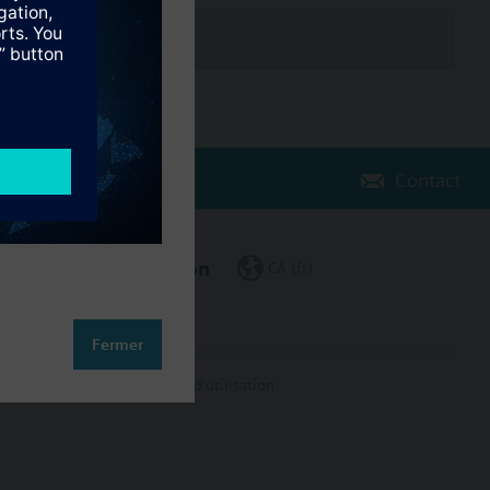
Contact
Changer de région
CA (fr)
Fermer
on des données
Conditions d'utilisation