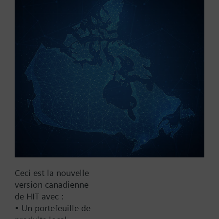
Référence:
V2DLF80
N° d'article:
BPZ:V2DLF80
Trouver un remplaçant
Documentation
Ceci est la nouvelle
Contact
version canadienne
de HIT avec :
• Un portefeuille de