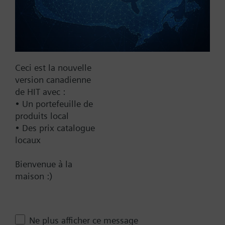
No
Yes
Supply Voltage
24 VAC
Ceci est la nouvelle
version canadienne
24 V
de HIT avec :
24 VAC/DC
• Un portefeuille de
Pneumatic
produits local
• Des prix catalogue
Communication
locaux
BACnet/IP
Bienvenue à la
Spring Range
maison :)
10-15 psi
10-20 psi
Ne plus afficher ce message
3-8 psi