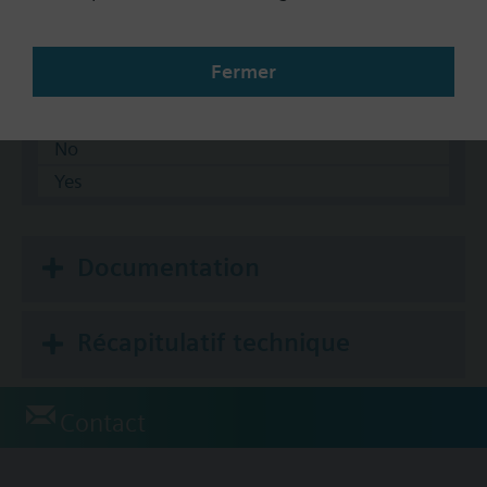
5-10 psi
8-13 psi
Fermer
Auxiliary Switch
No
Yes
Documentation
Récapitulatif technique
Contact