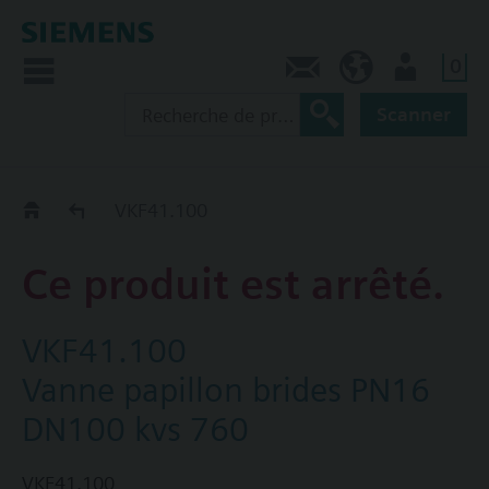
0
Contact
CA (fr)
Utilisateur
Scanner
Old2New
VKF41.100
Ce produit est arrêté.
VKF41.100
Vanne papillon brides PN16
DN100 kvs 760
VKF41.100