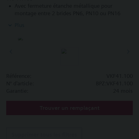
Avec fermeture étanche métallique pour
montage entre 2 brides PN6, PN10 ou PN16
selon ISO 7005
Plus
Pour eau froide et à chaude basse température
en circuits fermés
Information complémentaire
Les SAL..T10 SAL..T40 requièrent le kit de
montage ASK33N
Référence:
VKF41.100
N° d'article:
BPZ:VKF41.100
Garantie:
24 mois
Trouver un remplaçant
Supprimer tous les filtres