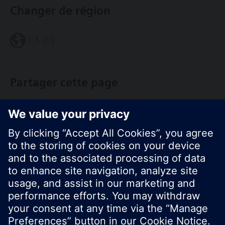
Changer de région
CA (fr)
Partager cette page
© Siemens Switzerland Ltd. Building Technologies
Group - 2016