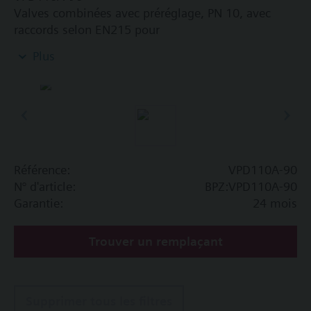
Valves combinées avec préréglage, PN 10, avec
raccords selon EN215 pour
les installations de ventilation et de
Plus
climatisation pour la commande côté eau et
l'équilibrage hydraulique automatique des
unités terminales, telles que les ventilo-
convecteurs, les unités à induction et les
échangeurs de chaleur pour le chauffage ou le
rafraîchissement.
les zones de chauffage comme les systèmes de
Référence:
VPD110A-90
chauffage autonomes, les appartements, les
N° d'article:
BPZ:VPD110A-90
chambres individuelles, etc.
Garantie:
24 mois
les circuits fermés
Trouver un remplaçant
Information complémentaire
Fluide approprié : eau (selon VDI 2035), eau avec
antigel.
Supprimer tous les filtres
Les vannes peuvent être utilisées avec des