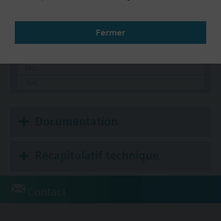
5-10 psi
8-13 psi
Fermer
Auxiliary Switch
No
Yes
Documentation
Récapitulatif technique
Contact