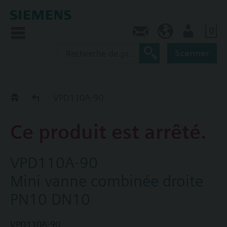
0
Contact
CA (fr)
Utilisateur
Scanner
Old2New
VPD110A-90
Ce produit est arrêté.
VPD110A-90
Mini vanne combinée droite
PN10 DN10
VPD110A-90