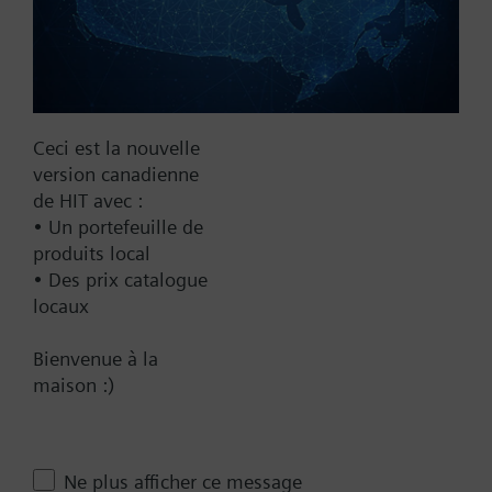
No
Yes
Supply Voltage
24 VAC
Ceci est la nouvelle
version canadienne
24 V
de HIT avec :
24 VAC/DC
• Un portefeuille de
Pneumatic
produits local
• Des prix catalogue
Communication
locaux
BACnet/IP
Bienvenue à la
Spring Range
maison :)
10-15 psi
10-20 psi
Ne plus afficher ce message
3-8 psi