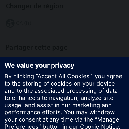
Changer de région
CA (fr)
Partager cette page
© Siemens Switzerland Ltd. Building Technologies
Group - 2016