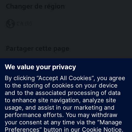
Changer de région
CA (fr)
Partager cette page
© Siemens Switzerland Ltd. Building Technologies
Group - 2016