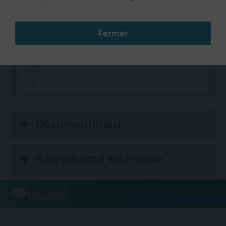
5-10 psi
8-13 psi
Fermer
Auxiliary Switch
No
Yes
Documentation
Récapitulatif technique
Contact