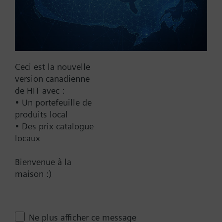
No
Yes
Supply Voltage
24 VAC
Ceci est la nouvelle
version canadienne
24 V
de HIT avec :
24 VAC/DC
• Un portefeuille de
Pneumatic
produits local
• Des prix catalogue
Communication
locaux
BACnet/IP
Bienvenue à la
Spring Range
maison :)
10-15 psi
10-20 psi
Ne plus afficher ce message
3-8 psi