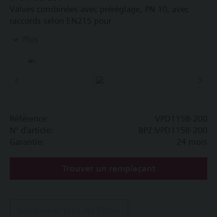
Valves combinées avec préréglage, PN 10, avec
raccords selon EN215 pour
les installations de ventilation et de
Plus
climatisation pour la commande côté eau et
l'équilibrage hydraulique automatique des
unités terminales, telles que les ventilo-
convecteurs, les unités à induction et les
échangeurs de chaleur pour le chauffage ou le
rafraîchissement.
les zones de chauffage comme les systèmes de
Référence:
VPD115B-200
chauffage autonomes, les appartements, les
N° d'article:
BPZ:VPD115B-200
chambres individuelles, etc.
Garantie:
24 mois
les circuits fermés
Trouver un remplaçant
Information complémentaire
Fluide approprié : eau (selon VDI 2035), eau avec
antigel.
Supprimer tous les filtres
Les vannes peuvent être utilisées avec des