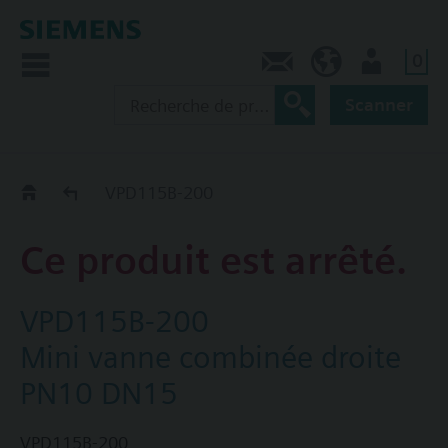
0
Contact
CA (fr)
Utilisateur
Scanner
Old2New
VPD115B-200
Ce produit est arrêté.
VPD115B-200
Mini vanne combinée droite
PN10 DN15
VPD115B-200