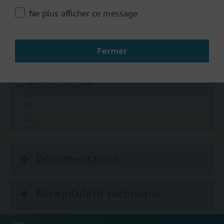
10-15 psi
Ne plus afficher ce message
10-20 psi
3-8 psi
5-10 psi
Fermer
8-13 psi
Auxiliary Switch
No
Yes
Documentation
Récapitulatif technique