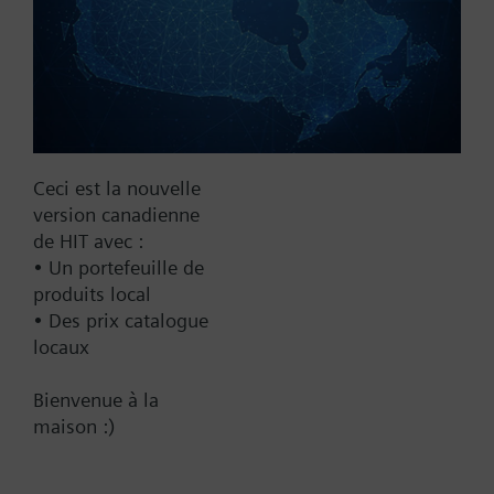
Afficher tout (7)
Fail Safe
No
Yes
Supply Voltage
Ceci est la nouvelle
version canadienne
24 VAC
de HIT avec :
24 V
• Un portefeuille de
24 VAC/DC
produits local
• Des prix catalogue
Pneumatic
locaux
Communication
Bienvenue à la
BACnet/IP
maison :)
Spring Range