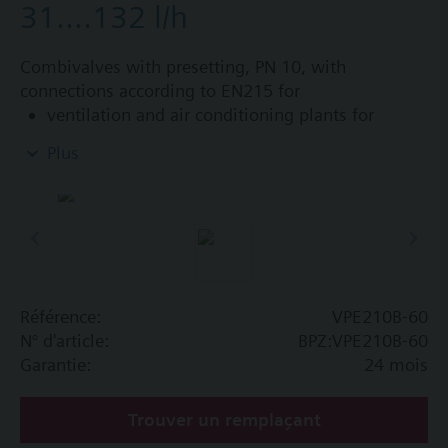
31....132 l/h
Combivalves with presetting, PN 10, with
connections according to EN215 for
ventilation and air conditioning plants for
control on the water side and automatic
Plus
hydraulic balancing of terminal units, such as
fan coils, induction units, and in heat
exchangers for heating or cooling.
heating zones like self-contained heating
systems, apartments, individual rooms, etc.
closed circuits
Référence:
VPE210B-60
Information complémentaire
N° d'article:
BPZ:VPE210B-60
Suitable media: Water (to VDI 2035), water with
Garantie:
24 mois
anti-freeze.
Trouver un remplaçant
The valves can be operated with Siemens actuators
type SSA.. / STA..