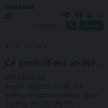
0
Contact
CA (fr)
Utilisateur
Scanner
Old2New
VPE210B-60
Ce produit est arrêté.
VPE210B-60
Angle radiator valve, NF,
pressure-compensated, dpw
10 kPa, PN10, DN10,