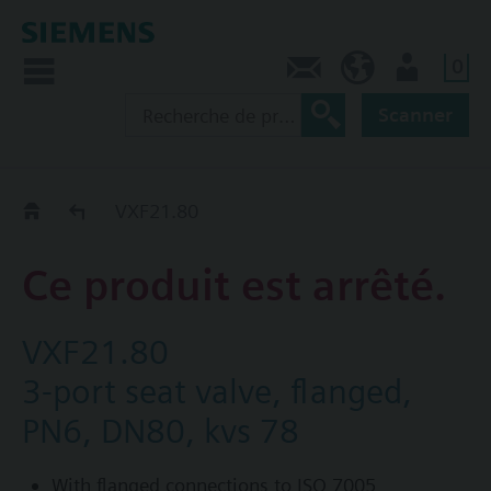
0
Contact
CA (fr)
Utilisateur
Scanner
Old2New
VXF21.80
Ce produit est arrêté.
VXF21.80
3-port seat valve, flanged,
PN6, DN80, kvs 78
With flanged connections to ISO 7005