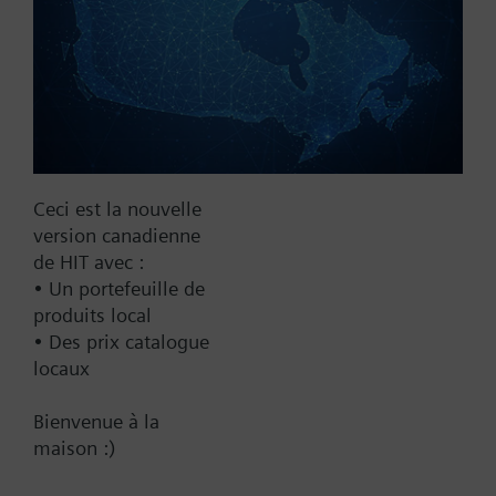
Yes
Supply Voltage
24 VAC
24 V
24 VAC/DC
Pneumatic
Ceci est la nouvelle
version canadienne
Communication
de HIT avec :
BACnet/IP
• Un portefeuille de
produits local
Spring Range
• Des prix catalogue
locaux
10-15 psi
10-20 psi
Bienvenue à la
3-8 psi
maison :)
5-10 psi