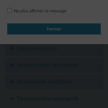
8-13 psi
Ne plus afficher ce message
Auxiliary Switch
No
Fermer
Yes
Documentation
Récapitulatif technique
Accessoires multiples
Servomoteur approprié