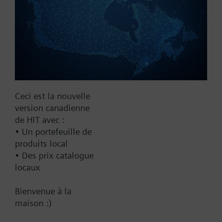
Yes
Supply Voltage
24 VAC
24 V
24 VAC/DC
Pneumatic
Ceci est la nouvelle
version canadienne
Communication
de HIT avec :
• Un portefeuille de
BACnet/IP
produits local
Spring Range
• Des prix catalogue
locaux
10-15 psi
10-20 psi
Bienvenue à la
3-8 psi
maison :)
5-10 psi