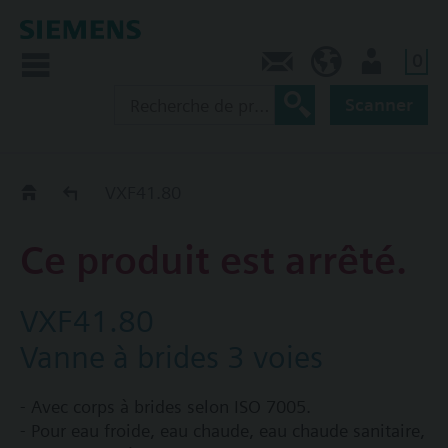
0
Contact
CA (fr)
Utilisateur
Scanner
Old2New
VXF41.80
Ce produit est arrêté.
VXF41.80
Vanne à brides 3 voies
- Avec corps à brides selon ISO 7005.
- Pour eau froide, eau chaude, eau chaude sanitaire,