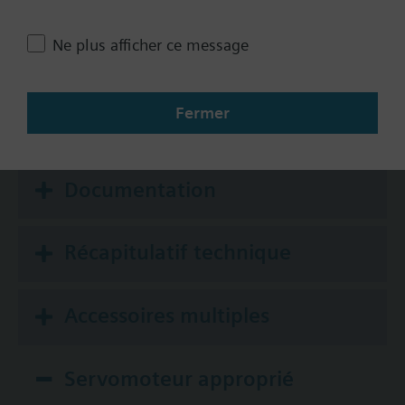
8-13 psi
Ne plus afficher ce message
Auxiliary Switch
No
Fermer
Yes
Documentation
Récapitulatif technique
Accessoires multiples
Servomoteur approprié