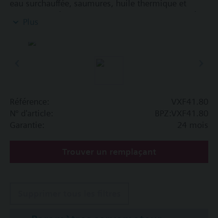
eau surchauffée, saumures, huile thermique et
vapeur saturée dans des circuits ouverts et fermés.
Plus
Information complémentaire
Il existe une version spéciale "sans silicone"
Référence:
VXF41.80
N° d'article:
BPZ:VXF41.80
Garantie:
24 mois
Trouver un remplaçant
Supprimer tous les filtres