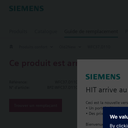
Produits
Catalogue
Guide de remplacement
P
Produits confort
Old2New
WFC37.D110
Ce produit est arrêté.
WFC37.D11
Référence:
WFC37.D110
Electronic w
N° d'article:
BPZ:WFC37.D110
HIT arrive a
Electronic, round, ma
Ceci est la nouvelle ver
m³/h and 2.5 m³/h. Th
Trouver un remplaçant
• Un portefeuille de pro
a rolling display sho
• Des prix catalogue lo
Cumulated water c
Plus
Segment test
Bienvenue à la maison :