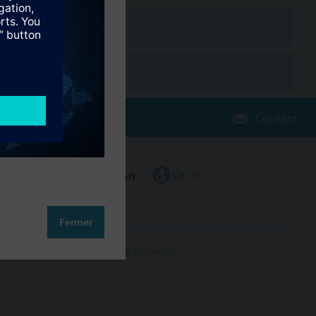
e the water meter was first installed.
Contact
Changer de région
CA (fr)
Fermer
on des données
Conditions d'utilisation