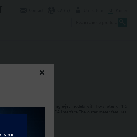
T
Contact
CA (fr)
Utilisateur
0
Panier
s water supply networks. Single-jet models with flow rates of 1.5
ead and parameterized via IrDA interface.The water meter features