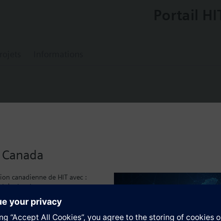
Portail HI
rojets
Informations
0
ater meter, round, wall mounting
u Canada
ins-independent meter for acquiring the water consumption in autonomou
sion canadienne de HIT avec :
e electronic water meter is a component of the AMR system and can be r
duits local
wing the following values and variables:
caux
onsumption since the water meter was first installed
)