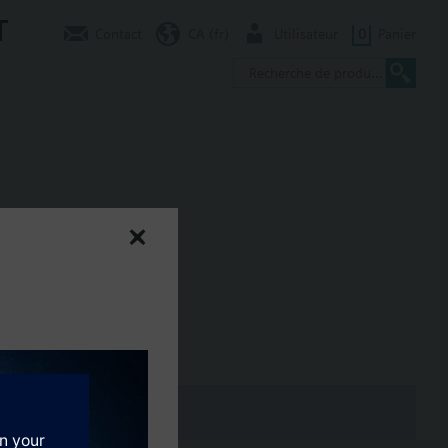
T
Contact
CA (fr)
Utilisateur
0
Panier