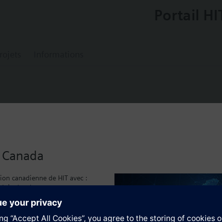
Portail HI
rojets
Informations
0
au à palettes monojet
u Canada
ing
sion canadienne de HIT avec :
duits local
caux
tion
)