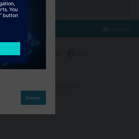
Contact
Changer de région
CA (fr)
on des données
Conditions d'utilisation
Fermer