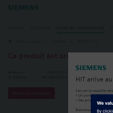
Produits
Catalogue
Guide de remplacement
P
Produits confort
Old2New
WFK24.D110
Ce produit est arrêté.
WFK24.D11
Référence:
WFK24.D110
Compteur d'e
N° d'article:
BPZ:WFK24.D110
HIT arrive a
with magnetic shield
Ceci est la nouvelle ver
Trouver un remplaçant
• Un portefeuille de pro
• Des prix catalogue lo
Documenta
Bienvenue à la maison :