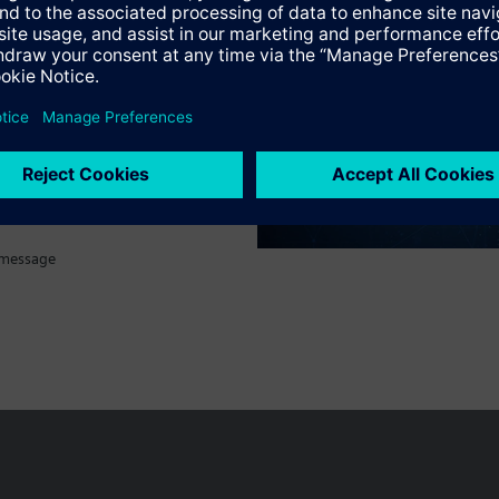
tif technique
 message
Le portefeuille des produits peut varier en fonction du pays
| Protecti