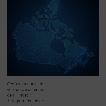
Référence:
WFV16.110
N° d'article:
BPZ:WFV16.110
Trouver un remplaçant
Documentation
Ceci est la nouvelle
Contact
version canadienne
de HIT avec :
• Un portefeuille de