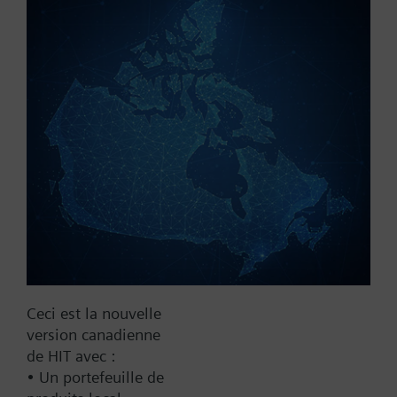
Référence:
WFV25.80
N° d'article:
BPZ:WFV25.80
Trouver un remplaçant
Documentation
Ceci est la nouvelle
Contact
version canadienne
de HIT avec :
• Un portefeuille de