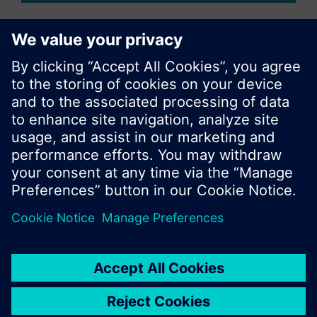
© Siemens Switzerland Ltd. Building Technologies
Group - 2016
Le portefeuille des produits peut varier en
fonction du pays
| Protection des données
Conditions d'utilisation