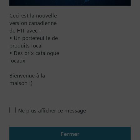
Trouver un remplaçant
Ceci est la nouvelle
version canadienne
de HIT avec :
• Un portefeuille de
Documentation
produits local
• Des prix catalogue
locaux
Contact
Bienvenue à la
maison :)
Changer de région
Ne plus afficher ce message
CA (fr)
Fermer
Partager cette page