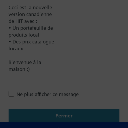
Ceci est la nouvelle
version canadienne
de HIT avec :
Documentation
• Un portefeuille de
produits local
• Des prix catalogue
Contact
locaux
Bienvenue à la
maison :)
Changer de région
CA (fr)
Ne plus afficher ce message
Partager cette page
Fermer