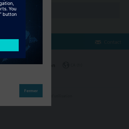
Contact
Changer de région
CA (fr)
Fermer
on des données
Conditions d'utilisation