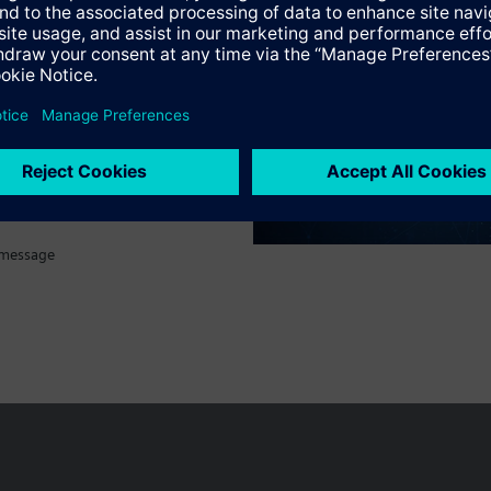
tif technique
 message
Le portefeuille des produits peut varier en fonction du pays
| Protecti