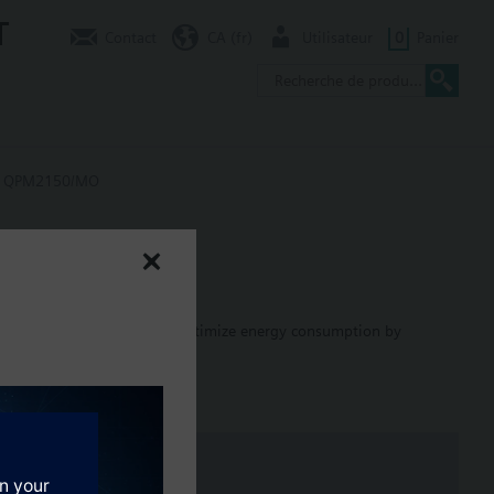
T
Contact
CA (fr)
Utilisateur
0
Panier
QPM2150/MO
 enhance room comfort and to optimize energy consumption by