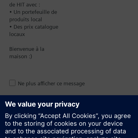
de HIT avec :
• Un portefeuille de
Contact
produits local
• Des prix catalogue
locaux
Changer de région
Bienvenue à la
maison :)
CA (fr)
Ne plus afficher ce message
Partager cette page
Fermer