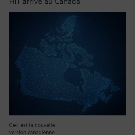
HIT arrive au Canada
Prix public
509,88 CAD
Référence:
POL903.00/100
N° d'article:
S55803-Y130-A100
Garantie:
24 mois
Ajouter à la liste
Ajouter au projet
Ceci est la nouvelle
Documentation
version canadienne