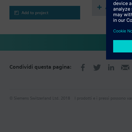
Accessori m
Add to project
Condividi questa pagina:
© Siemens Switzerland Ltd. 2018
I prodotti e i pressi possono va