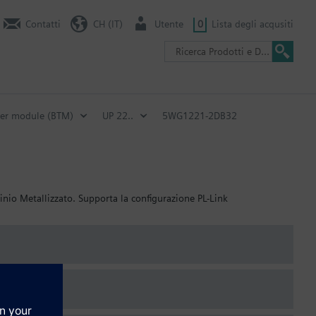
Contatti
CH (IT)
Utente
0
Lista degli acqusiti
ver module (BTM)
UP 22..
5WG1221-2DB32
nio Metallizzato. Supporta la configurazione PL-Link