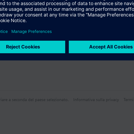
ulti seleizonabili
riare a seconda del paese selezionato.
Informativa sulla privacy
Termi