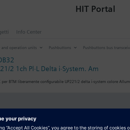
HIT Portal
getti
Info Center
y and operation units
Pushbuttons
Pushbuttons bus transcei
DB32
221/2 1ch Pl-L Delta i-System. Am
 per BTM liberamente configurabile UP221/2 delta i-system colore Allumi
i
Tecnico