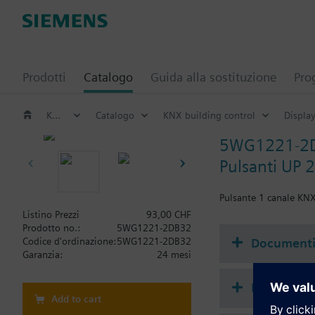
Prodotti
Catalogo
Guida alla sostituzione
Pro
KNX building control
Catalogo
KNX building control
Displa
5WG1221-2
Pulsanti UP 
Pulsante 1 canale KNX
Listino Prezzi
93,00 CHF
Prodotto no.:
5WG1221-2DB32
Document
Codice d'ordinazione:
5WG1221-2DB32
Garanzia:
24 mesi
Riepilogo 
Add to cart