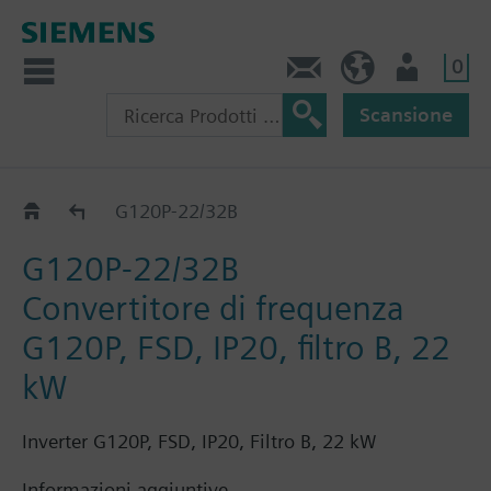
0
Contatti
CH (IT)
Utente
Scansione
G120P..2B
G120P-22/32B
G120P-22/32B
Convertitore di frequenza
G120P, FSD, IP20, filtro B, 22
kW
Inverter G120P, FSD, IP20, Filtro B, 22 kW
Informazioni aggiuntive