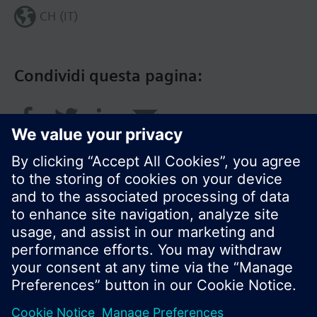
CH (IT)
Condividi questa pagina:
© Siemens Switzerland Ltd. 2018
I prodotti e i pressi possono variare a seconda del
paese selezionato.