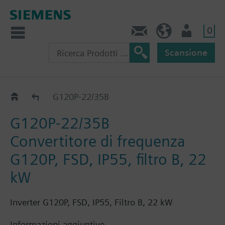
0
Contatti
CH (IT)
Utente
Scansione
G120P..5B
G120P-22/35B
G120P-22/35B
Convertitore di frequenza
G120P, FSD, IP55, filtro B, 22
kW
Inverter G120P, FSD, IP55, Filtro B, 22 kW
Informazioni aggiuntive