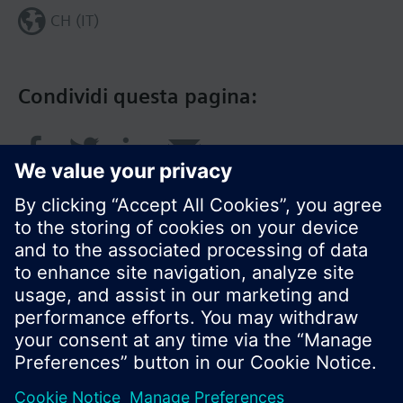
CH (IT)
Condividi questa pagina:
© Siemens Switzerland Ltd. 2018
I prodotti e i pressi possono variare a seconda del
paese selezionato.