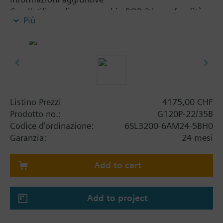
Con l'utilizzo di un coperchio BOP-2 la profondità
Più
aumenta di 5 mm, e il IOP 15 mm.
Listino Prezzi
4175,00 CHF
Prodotto no.:
G120P-22/35B
Codice d'ordinazione:
6SL3200-6AM24-5BH0
Garanzia:
24 mesi
Add to cart
Add to project