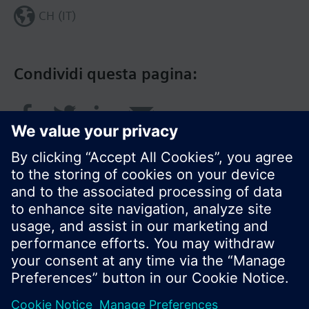
CH (IT)
Condividi questa pagina:
© Siemens Switzerland Ltd. 2018
I prodotti e i pressi possono variare a seconda del
paese selezionato.