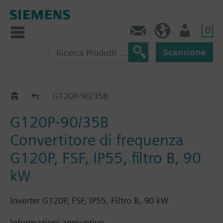
0
Contatti
CH (IT)
Utente
Scansione
G120P..5B
G120P-90/35B
G120P-90/35B
Convertitore di frequenza
G120P, FSF, IP55, filtro B, 90
kW
Inverter G120P, FSF, IP55, Filtro B, 90 kW
Informazioni aggiuntive