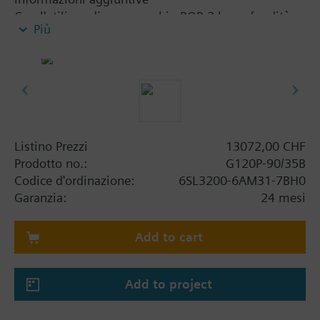
Con l'utilizzo di un coperchio BOP-2 la profondità
Più
aumenta di 5 mm, e il IOP 15 mm.
Listino Prezzi
13072,00 CHF
Prodotto no.:
G120P-90/35B
Codice d'ordinazione:
6SL3200-6AM31-7BH0
Garanzia:
24 mesi
Add to cart
Add to project