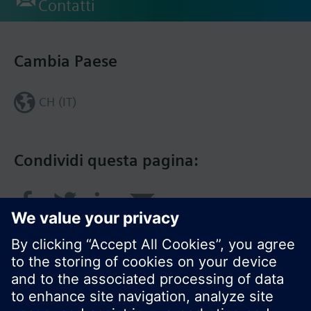
Contatti
Cambia Paese
CH (IT)
Condividi questa pagina: