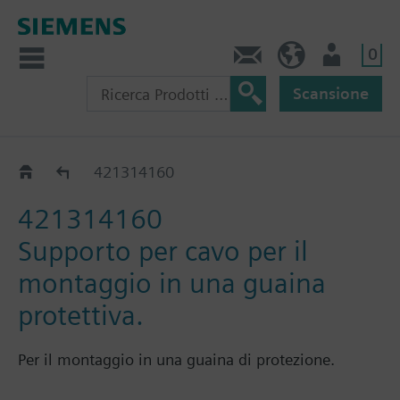
0
Contatti
CH (IT)
Utente
Scansione
Accessori per QAP..
421314160
421314160
Supporto per cavo per il
montaggio in una guaina
protettiva.
Per il montaggio in una guaina di protezione.