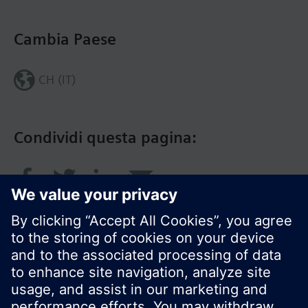
Cambia Paese
CH (IT)
Condividi questa pagina: