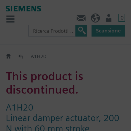
0
Contatti
CH (IT)
Utente
Scansione
Old2New
A1H20
This product is
discontinued.
A1H20
Linear damper actuator, 200
N with 60 mm stroke