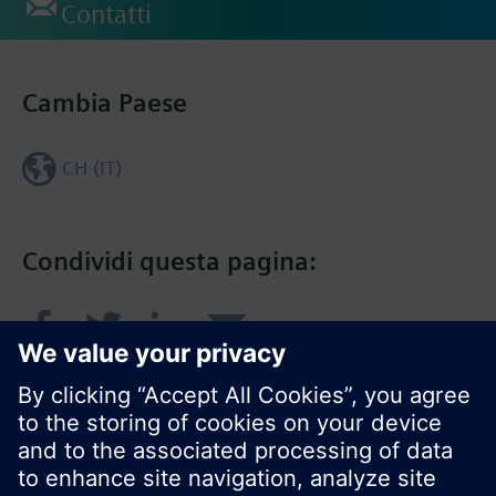
Contatti
Cambia Paese
CH (IT)
Condividi questa pagina: