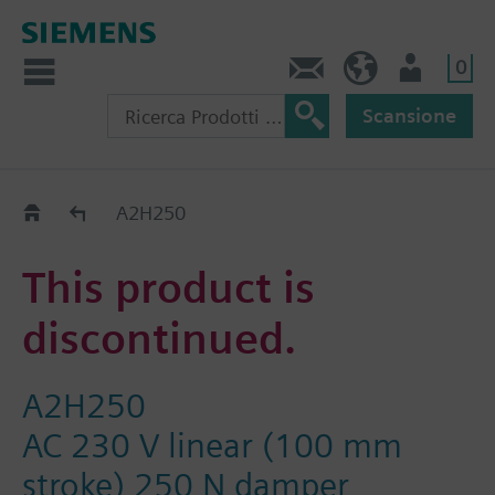
0
Contatti
CH (IT)
Utente
Scansione
Old2New
A2H250
This product is
discontinued.
A2H250
AC 230 V linear (100 mm
stroke) 250 N damper