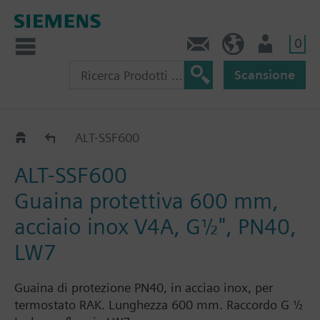
0
Contatti
CH (IT)
Utente
Scansione
Guaine di protezione per RAK-T e RAK-S
ALT-SSF600
ALT-SSF600
Guaina protettiva 600 mm,
acciaio inox V4A, G½", PN40,
LW7
Guaina di protezione PN40, in acciao inox, per
termostato RAK. Lunghezza 600 mm. Raccordo G ½