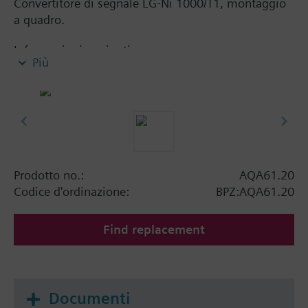
Convertitore di segnale LG-Ni 1000/T1, montaggio
a quadro.
Informazioni aggiuntive
Più
With trim potentiometer.
Prodotto no.:
AQA61.20
Codice d'ordinazione:
BPZ:AQA61.20
Find replacement
Documenti