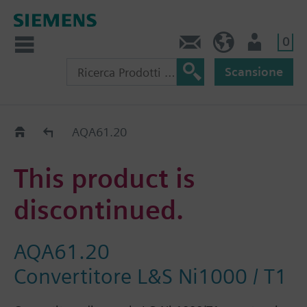
0
Contatti
CH (IT)
Utente
Scansione
Old2New
AQA61.20
This product is
discontinued.
AQA61.20
Convertitore L&S Ni1000 / T1