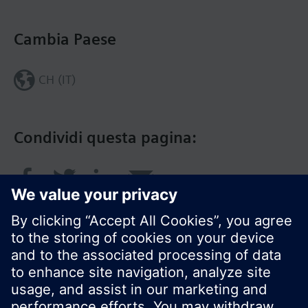
Cambia Paese
CH (IT)
Condividi questa pagina: