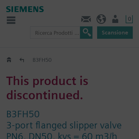
0
Contatti
CH (IT)
Utente
Scansione
Old2New
B3FH50
This product is
discontinued.
B3FH50
3-port flanged slipper valve
PN6, DN50, kvs = 60 m3/h