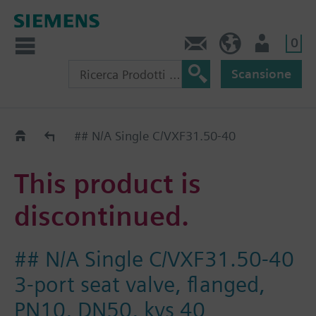
0
Contatti
CH (IT)
Utente
Scansione
Old2New
## N/A Single C/VXF31.50-40
This product is
discontinued.
## N/A Single C/VXF31.50-40
3-port seat valve, flanged,
PN10, DN50, kvs 40