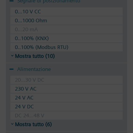
Segnale di posizionamento
0...10 V CC
0...1000 Ohm
0...20 mA
0..100% (KNX)
0..100% (Modbus RTU)
Mostra tutto (10)
Alimentazione
20...30 V DC
230 V AC
24 V AC
24 V DC
DC 24...48 V
Mostra tutto (6)