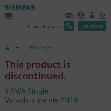
0
Contatti
CH (IT)
Utente
Scansione
Old2New
##N/A Single
This product is
discontinued.
##N/A Single
Valvola a tre vie PN16