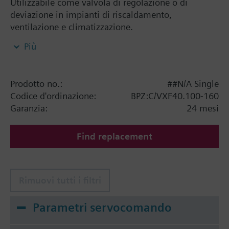
Utilizzabile come valvola di regolazione o di
deviazione in impianti di riscaldamento,
ventilazione e climatizzazione.
Più
Summary
Valvole a due o tre vie con attacchi flangiati
Prodotto no.:
##N/A Single
Codice d'ordinazione:
BPZ:C/VXF40.100-160
Garanzia:
24 mesi
Find replacement
Rimuovi tutti i filtri
Parametri servocomando